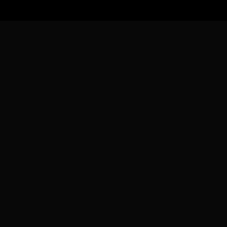
메뉴
검색
채팅
리워드
스포츠
카지노
스포츠