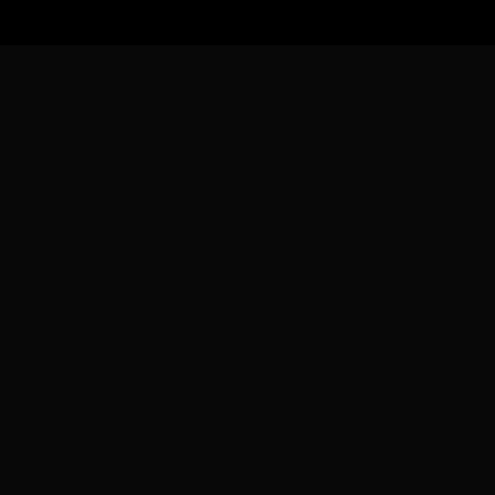
메뉴
검색
채팅
리워드
스포츠
카지노
스포츠