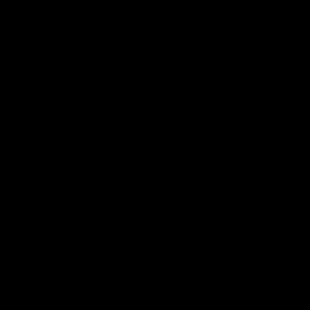
회원가
로그인
입