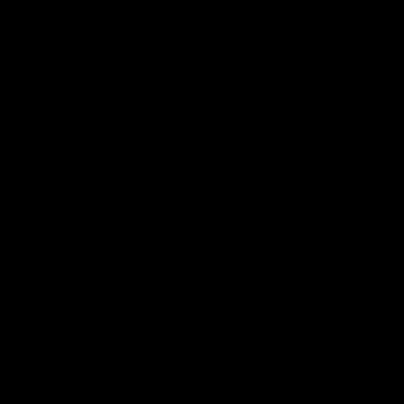
회원가
로그인
입