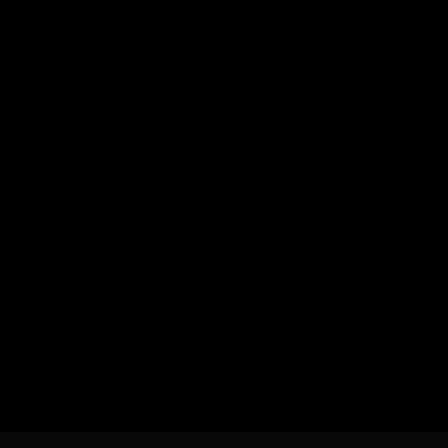
메뉴
검색
채팅
리워드
스포츠