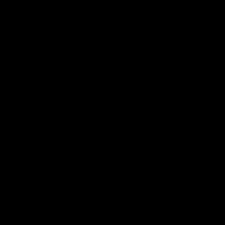
회원가
로그인
입