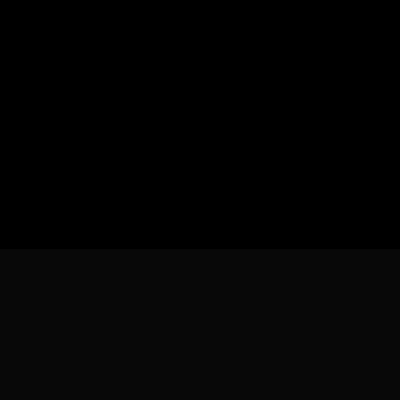
메뉴
검색
채팅
베팅 슬립
카지노
카지노
스포츠