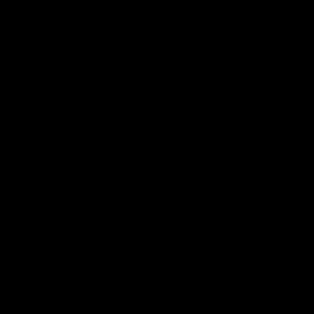
회원가
로그인
입