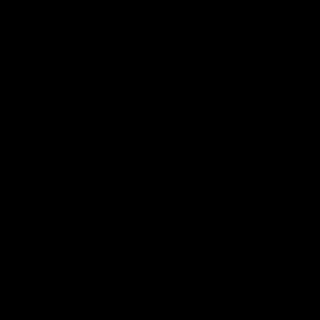
회원가
로그인
입