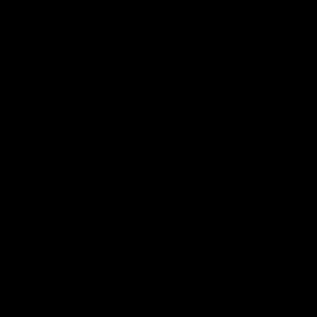
회원가
로그인
입