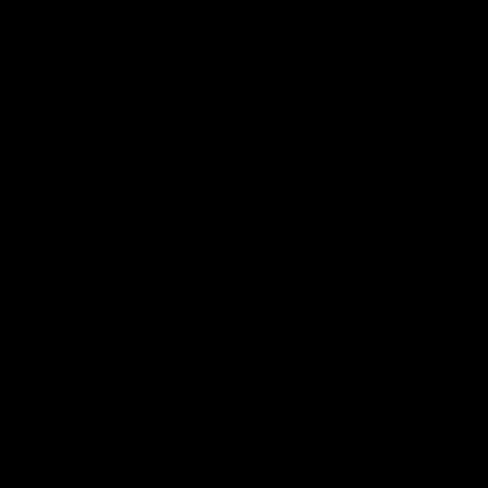
회원가
로그인
입