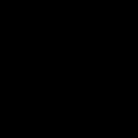
회원가
로그인
입