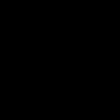
회원가
로그인
입