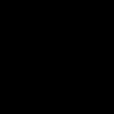
회원가
로그인
입