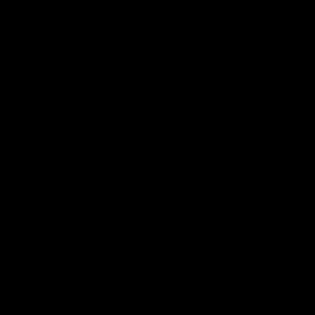
회원가
로그인
입