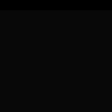
메뉴
검색
채팅
리워드
스포츠
카지노
스포츠
공급자