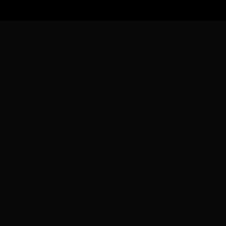
메뉴
검색
채팅
리워드
스포츠
카지노
스포츠