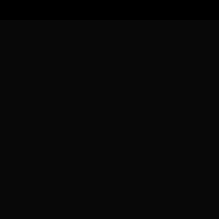
메뉴
검색
채팅
리워드
스포츠
카지노
스포츠