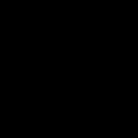
회원가
로그인
입