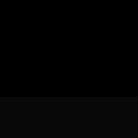
메뉴
검색
채팅
리워드
스포츠
카지노
스포츠