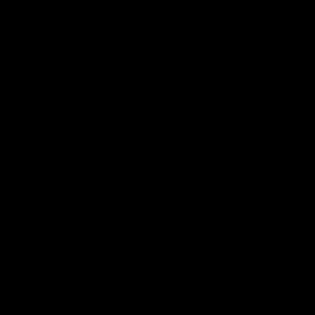
회원가
로그인
카지노
스포츠
입
검색