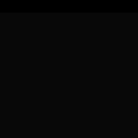
메뉴
검색
채팅
리워드
스포츠
카지노
스포츠
공급자