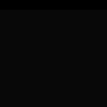
메뉴
검색
채팅
리워드
스포츠
카지노
스포츠