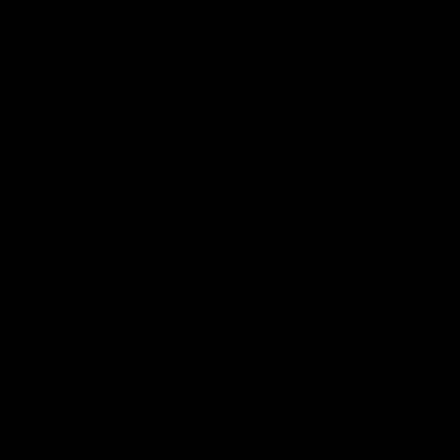
회원가
로그인
입