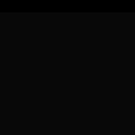
메뉴
검색
채팅
리워드
스포츠
카지노
스포츠