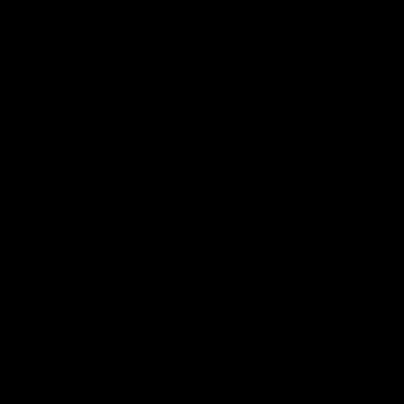
회원가
로그인
카지노
스포츠
입
검색