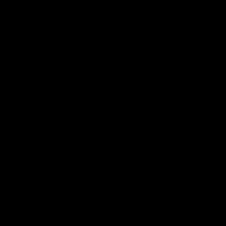
회원가
로그인
입