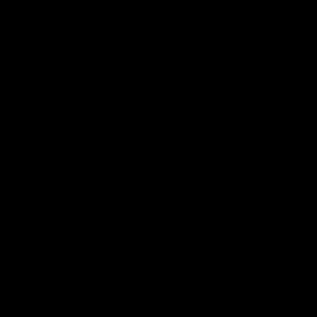
회원가
로그인
입