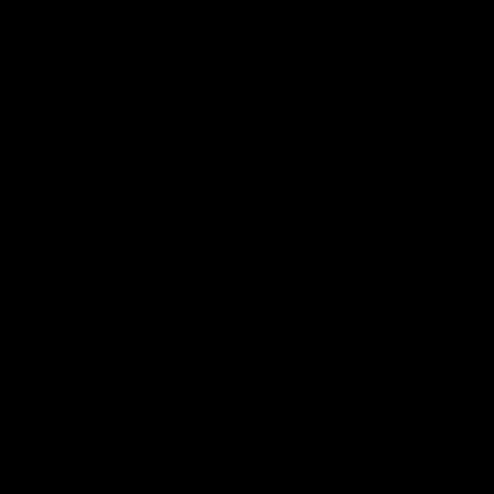
회원가
로그인
입