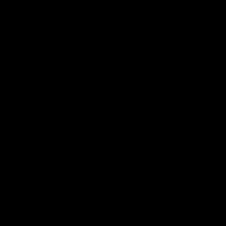
회원가
로그인
카지노
스포츠
입
검색