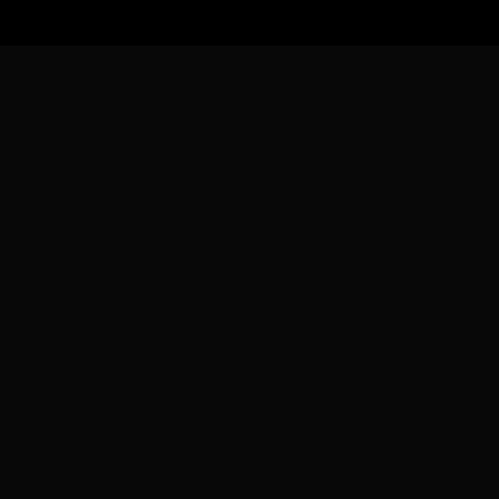
메뉴
검색
채팅
리워드
스포츠
카지노
스포츠