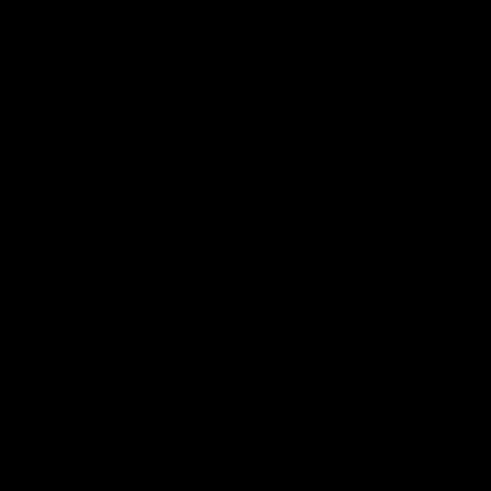
회원가
로그인
입