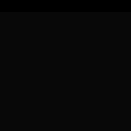
메뉴
검색
채팅
리워드
스포츠
카지노
스포츠