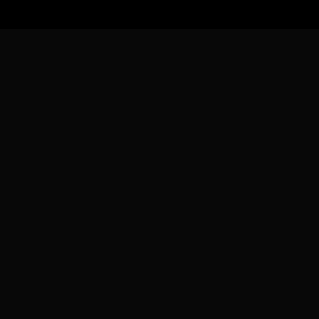
메뉴
검색
채팅
리워드
스포츠
카지노
스포츠