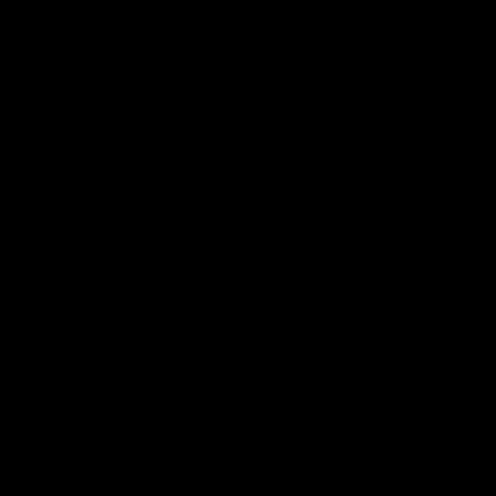
회원가
로그인
입