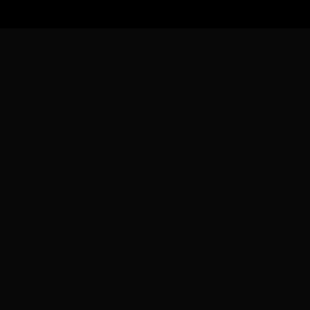
메뉴
검색
채팅
리워드
스포츠
카지노
스포츠