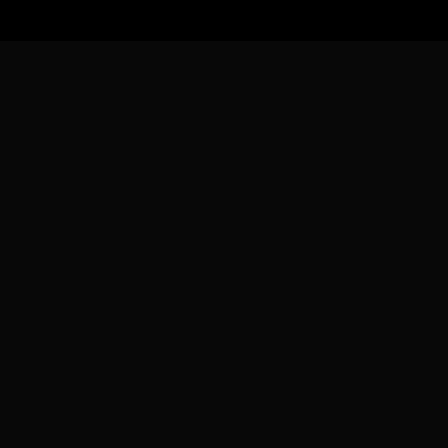
메뉴
검색
채팅
리워드
스포츠
카지노
스포츠