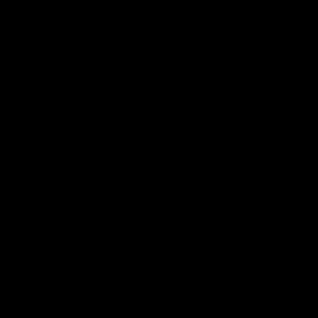
회원가
로그인
입