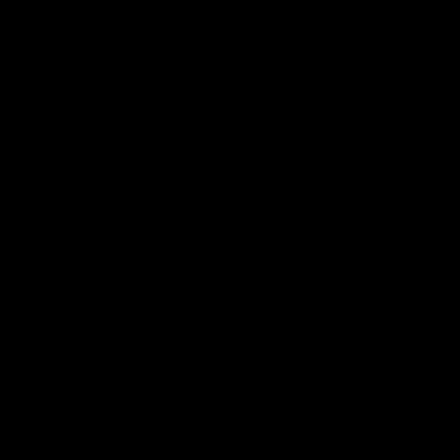
회원가
로그인
입