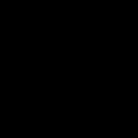
회원가
로그인
카지노
스포츠
입
검색