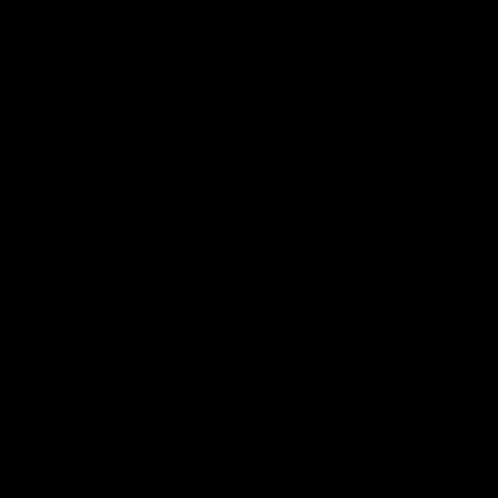
회원가
로그인
입