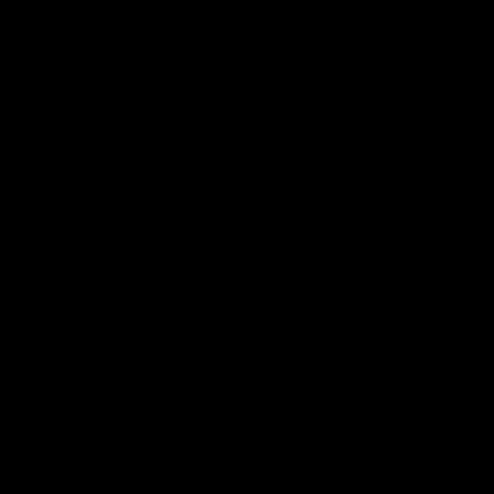
회원가
로그인
입