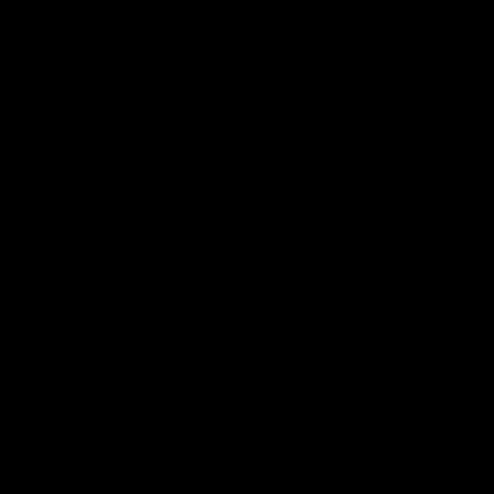
회원가
로그인
입