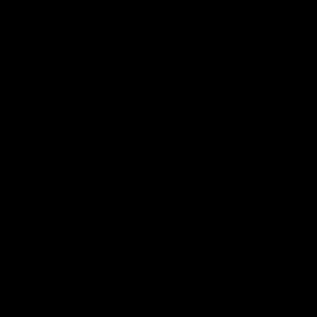
회원가
로그인
입