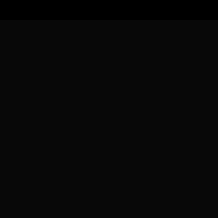
메뉴
검색
채팅
리워드
스포츠
카지노
스포츠