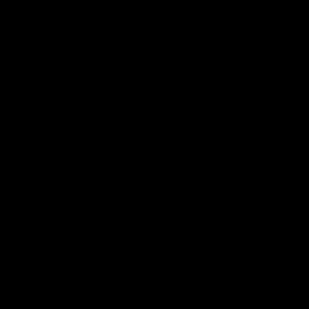
회원가
로그인
입