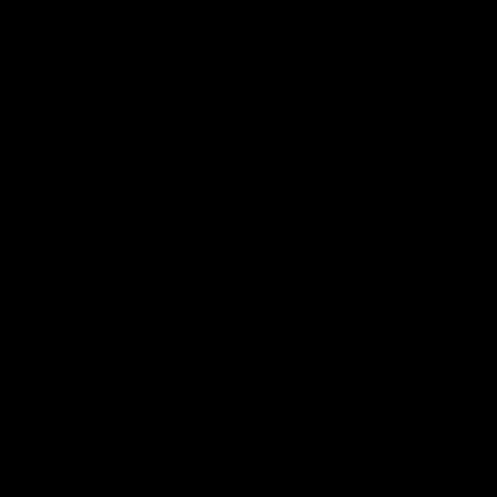
회원가
로그인
입