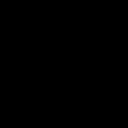
회원가
로그인
입