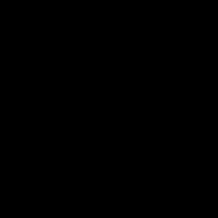
회원가
로그인
입