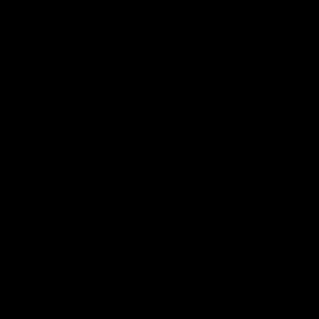
회원가
로그인
입