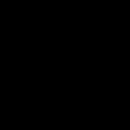
회원가
로그인
입