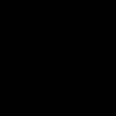
회원가
로그인
입